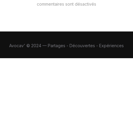
commentaires sont désactivés
Avocav' © 2024 — Partages - Découvertes - Expériences