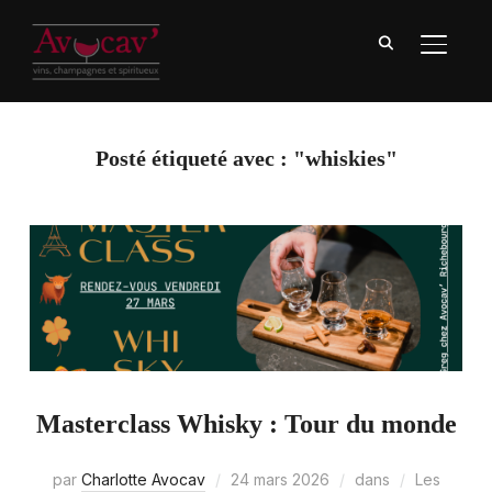
BASCU
Posté étiqueté avec : "whiskies"
Masterclass Whisky : Tour du monde
par
Charlotte Avocav
24 mars 2026
dans
Les