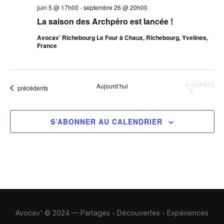
juin 5 @ 17h00
-
septembre 26 @ 20h00
La saison des Archpéro est lancée !
Avocav’ Richebourg
Le Four à Chaux, Richebourg, Yvelines,
France
ÉVÈNEMENT
Aujourd’hui
SUIVANTS
Évènements
précédents
S’ABONNER AU CALENDRIER
Avocav' © 2024 — Partages - Découvertes - Expériences