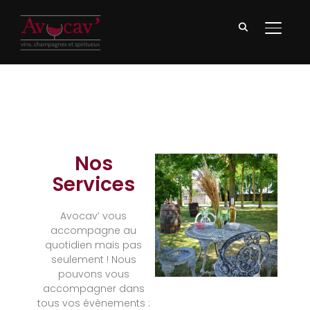
BASCU
Nos
Services
Avocav’ vous
accompagne au
quotidien mais pas
seulement ! Nous
pouvons vous
accompagner dans
tous vos évènements :